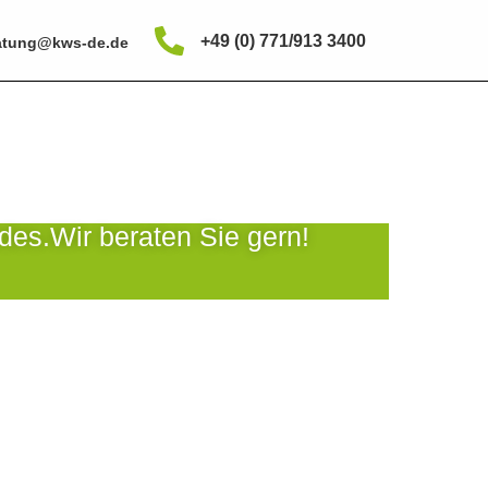
+49 (0) 771/913 3400
atung@kws-de.de
des.
Wir beraten Sie gern!